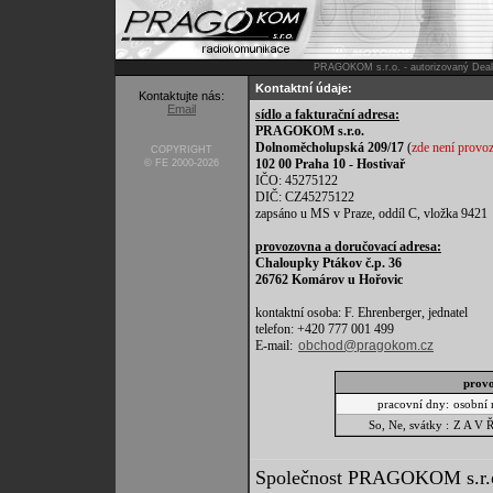
PRAGOKOM s.r.o. - autorizovaný Deal
Kontaktní údaje:
Kontaktujte nás:
Email
sídlo a fakturační adresa:
PRAGOKOM s.r.o.
Dolnoměcholupská 209/17
(
zde není provo
COPYRIGHT
102 00 Praha 10 - Hostivař
© FE 2000-2026
IČO: 45275122
DIČ: CZ45275122
zapsáno u MS v Praze, oddíl C, vložka 9421
provozovna a doručovací adresa:
Chaloupky Ptákov č.p. 36
26762 Komárov u Hořovic
kontaktní osoba: F. Ehrenberger, jednatel
telefon: +420 777 001 499
E-mail:
obchod@pragokom.cz
provo
pracovní dny:
osobní 
So, Ne, svátky :
Z A V 
Společnost PRAGOKOM s.r.o. 