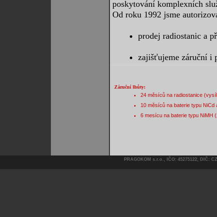
poskytování komplexních služe
Od roku 1992 jsme autorizov
prodej radiostanic a p
zajišťujeme záruční i 
Záruční lhůty:
24 měsíců na radiostanice (vysíl
10 měsíců na baterie typu NiCd a 
6 mesícu na baterie typu NiMH (ž
PRAGOKOM s.r.o., IČO: 45275122, DIČ: C